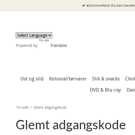
☀️Sommerferie: Du kan handle 
Powered by
Translate
Ost og sild
Kolonial/tørvarer
Slik & snacks
Cho
DVD & Blu-ray
Dan
Forside
/
Glemt adgangskode
Glemt adgangskode