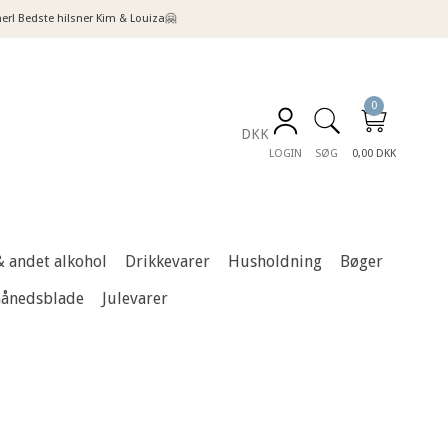
! Bedste hilsner Kim & Louiza🤗
0
DKK
LOGIN
SØG
0,00 DKK
& andet alkohol
Drikkevarer
Husholdning
Bøger
månedsblade
Julevarer