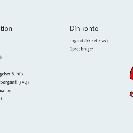
tion
Din konto
Log ind (ikke et krav)
Opret bruger
dk
gelser & info
 spørgsmål (FAQ)
mation
rt