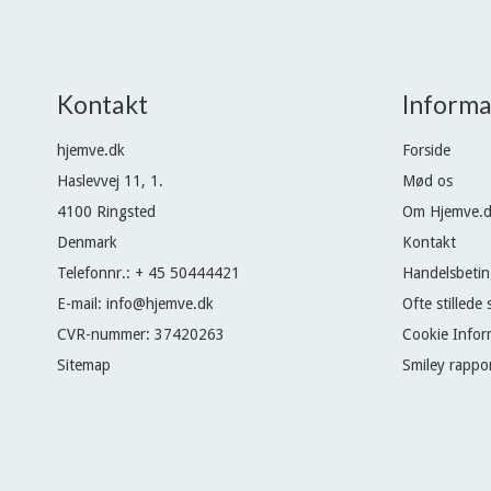
Kontakt
Informa
hjemve.dk
Forside
Haslevvej 11, 1.
Mød os
4100 Ringsted
Om Hjemve.
Denmark
Kontakt
Telefonnr.
:
+ 45 50444421
Handelsbetin
E-mail
:
info@hjemve.dk
Ofte stillede
CVR-nummer
:
37420263
Cookie Infor
Sitemap
Smiley rappo