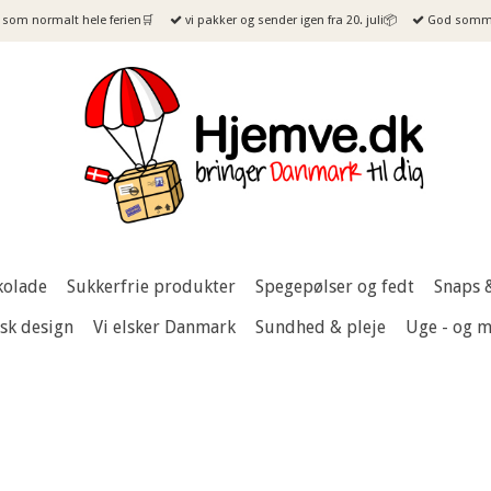
som normalt hele ferien🛒
vi pakker og sender igen fra 20. juli📦
God sommer
kolade
Sukkerfrie produkter
Spegepølser og fedt
Snaps 
sk design
Vi elsker Danmark
Sundhed & pleje
Uge - og 