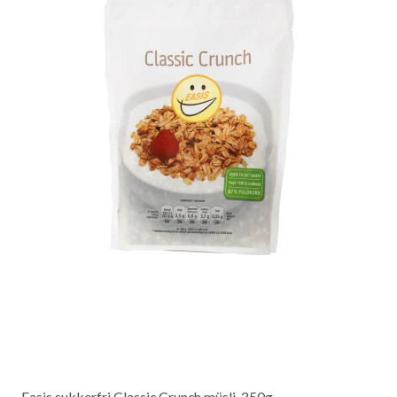
Easis sukkerfri Classic Crunch müsli, 350g