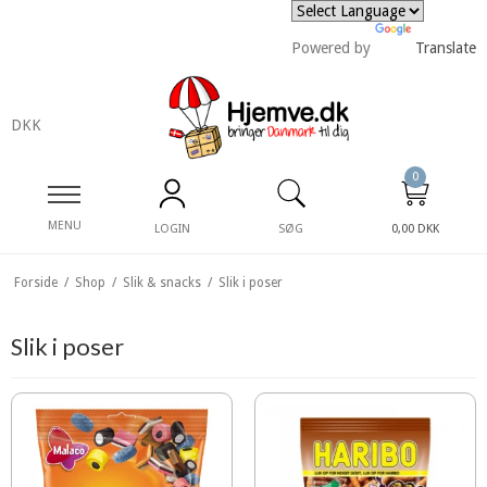
Powered by
Translate
DKK
0
MENU
LOGIN
SØG
0,00 DKK
Forside
/
Shop
/
Slik & snacks
/
Slik i poser
Slik i poser