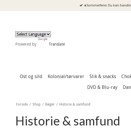
☀️Sommerferie: Du kan handle 
Powered by
Translate
Ost og sild
Kolonial/tørvarer
Slik & snacks
Cho
DVD & Blu-ray
Dan
Forside
/
Shop
/
Bøger
/
Historie & samfund
Historie & samfund