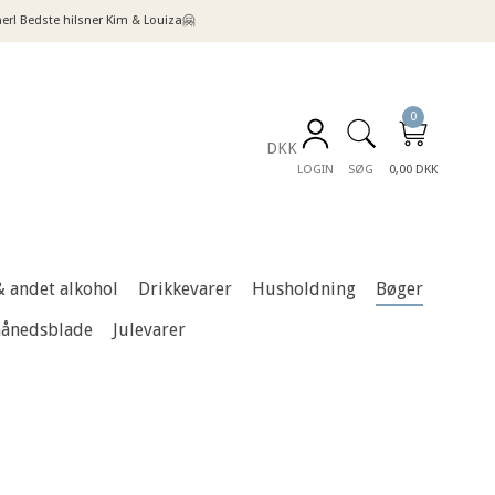
! Bedste hilsner Kim & Louiza🤗
0
DKK
LOGIN
SØG
0,00 DKK
& andet alkohol
Drikkevarer
Husholdning
Bøger
månedsblade
Julevarer