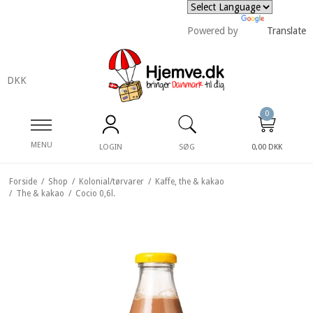
Powered by
Translate
DKK
0
MENU
LOGIN
SØG
0,00 DKK
Forside
/
Shop
/
Kolonial/tørvarer
/
Kaffe, the & kakao
/
The & kakao
/
Cocio 0,6l.