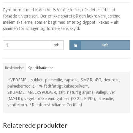
Pynt bordet med Karen Volfs Vaniljeskaller, når det er tid til at
forsøde tilværelsen. Der er ikke sparet på den lækre vaniljecreme
mellem skallerne, som er bagt med smør og dyppet i kakao – alt
sammen for smagen og fornøjelsens skyld.
stk.
Køb
Beskrivelse
Specifikationer
HVEDEMEL, sukker, palmeolie, rapsolie, SMØR, ÆG, dextrose,
palmekerneolie, 1% fedtfattigt kakaopulver*,
SKUMMETMÆLKSPULVER, salt, naturlig aroma, vallepulver
(MÆLK), vegetabilske emulgatorer (E322, E492), sheaolie,
vaniljekorn. *Rainforest Alliance Certified
Relaterede produkter