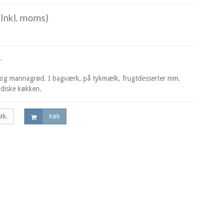
Inkl. moms)
.
ød og mannagrød. I bagværk, på tykmælk, frugtdesserter mm.
indiske køkken.
stk.
Køb