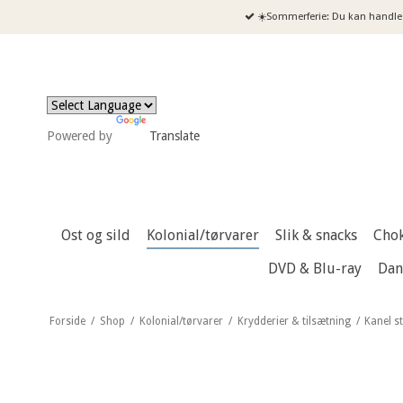
☀️Sommerferie: Du kan handle 
Powered by
Translate
Ost og sild
Kolonial/tørvarer
Slik & snacks
Cho
DVD & Blu-ray
Dan
Forside
/
Shop
/
Kolonial/tørvarer
/
Krydderier & tilsætning
/
Kanel s