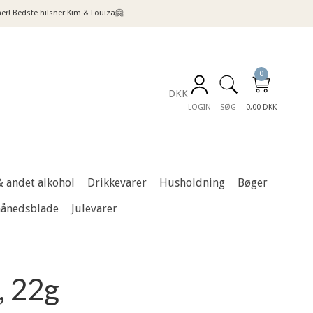
! Bedste hilsner Kim & Louiza🤗
0
DKK
LOGIN
SØG
0,00 DKK
& andet alkohol
Drikkevarer
Husholdning
Bøger
månedsblade
Julevarer
, 22g