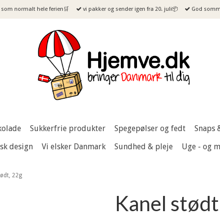
som normalt hele ferien🛒
vi pakker og sender igen fra 20. juli📦
God sommer
kolade
Sukkerfrie produkter
Spegepølser og fedt
Snaps 
sk design
Vi elsker Danmark
Sundhed & pleje
Uge - og 
tødt, 22g
Kanel stødt