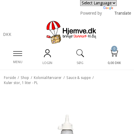
Powered by
Translate
DKK
0
MENU
LOGIN
SØG
0,00 DKK
Forside
/
Shop
/
Kolonial/tørvarer
/
Sauce & suppe
/
Kulør stor, 1 liter - PL