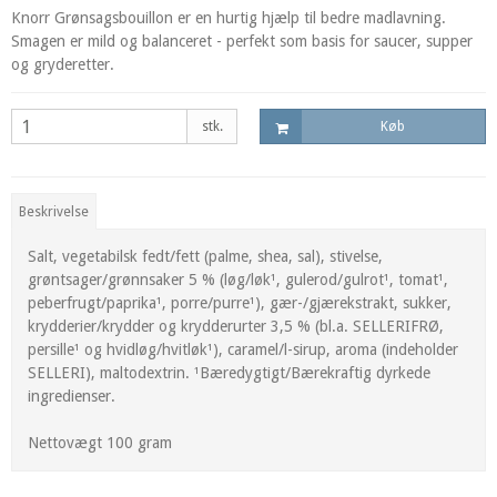
Knorr Grønsagsbouillon er en hurtig hjælp til bedre madlavning.
Smagen er mild og balanceret - perfekt som basis for saucer, supper
og gryderetter.
stk.
Køb
Beskrivelse
Salt, vegetabilsk fedt/fett (palme, shea, sal), stivelse,
grøntsager/grønnsaker 5 % (løg/løk¹, gulerod/gulrot¹, tomat¹,
peberfrugt/paprika¹, porre/purre¹), gær-/gjærekstrakt, sukker,
krydderier/krydder og krydderurter 3,5 % (bl.a. SELLERIFRØ,
persille¹ og hvidløg/hvitløk¹), caramel/l-sirup, aroma (indeholder
SELLERI), maltodextrin. ¹Bæredygtigt/Bærekraftig dyrkede
ingredienser.
Nettovægt 100 gram