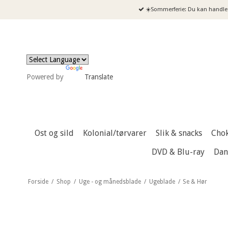
☀️Sommerferie: Du kan handle 
Powered by
Translate
Ost og sild
Kolonial/tørvarer
Slik & snacks
Cho
DVD & Blu-ray
Dan
Forside
/
Shop
/
Uge - og månedsblade
/
Ugeblade
/
Se & Hør