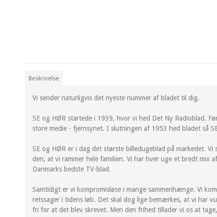
Beskrivelse
Vi sender naturligvis det nyeste nummer af bladet til dig.
SE og HØR startede i 1939, hvor vi hed Det Ny Radioblad. Fø
store medie - fjernsynet. I slutningen af 1953 hed bladet så
SE og HØR er i dag det største billedugeblad på markedet. Vi
den, at vi rammer hele familien. Vi har hver uge et bredt mix 
Danmarks bedste TV-blad.
Samtidigt er vi kompromisløse i mange sammenhænge. Vi komme
retssager i tidens løb. Det skal dog lige bemærkes, at vi har vu
fri for at det blev skrevet. Men den frihed tillader vi os at t