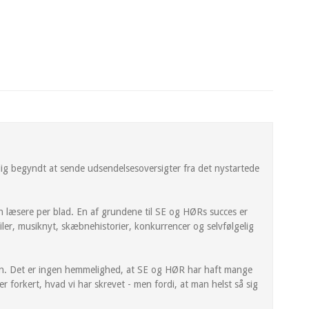
g begyndt at sende udsendelsesoversigter fra det nystartede
n læsere per blad. En af grundene til SE og HØRs succes er
iler, musiknyt, skæbnehistorier, konkurrencer og selvfølgelig
en. Det er ingen hemmelighed, at SE og HØR har haft mange
er forkert, hvad vi har skrevet - men fordi, at man helst så sig