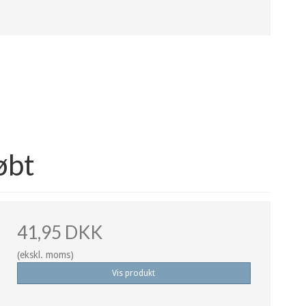
øbt
41,95 DKK
(ekskl. moms)
Vis produkt