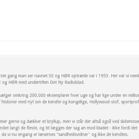
rste gang man ser navnet SE og HØR optræde var i 1953. Her var vi nemli
 SE og HØR med undertitlen Det Ny Radioblad.
 sælger omkring 200.000 eksemplarer hver uge og har lige under en millio
af historier med nyt om de kendte og kongelige, Hollywood-stof, sportprof
r gerne og dækker et bryllup, men vi står der altså også ved skilsmiss
ndet langt de fleste, og tit lægges der sag an mod bladet - ikke fordi det 
age, da vi nu engang er læsernes "sandhedsvidner" og ikke de kendtes.