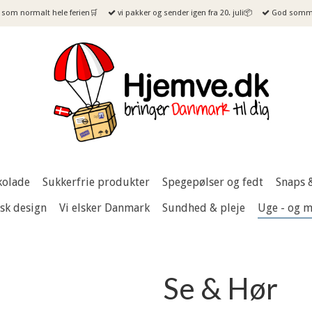
som normalt hele ferien🛒
vi pakker og sender igen fra 20. juli📦
God sommer
kolade
Sukkerfrie produkter
Spegepølser og fedt
Snaps 
sk design
Vi elsker Danmark
Sundhed & pleje
Uge - og 
Se & Hør