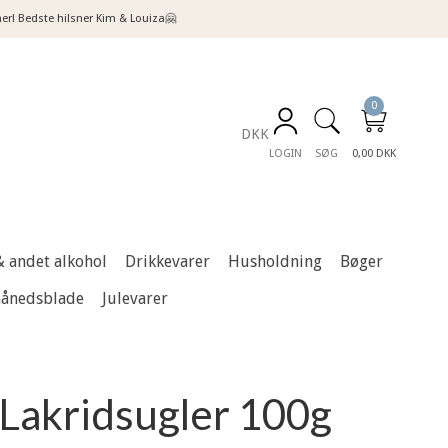
! Bedste hilsner Kim & Louiza🤗
0
DKK
LOGIN
SØG
0,00 DKK
& andet alkohol
Drikkevarer
Husholdning
Bøger
månedsblade
Julevarer
Lakridsugler 100g