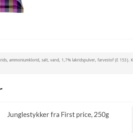
krids, ammoniumklorid, salt, vand, 1,7% lakridspulver, farvestof (E 153).
r
Junglestykker fra First price, 250g