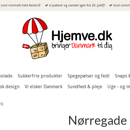
som normalt hele ferien🛒
vi pakker og sender igen fra 20. juli📦
God sommer
kolade
Sukkerfrie produkter
Spegepølser og fedt
Snaps 
sk design
Vi elsker Danmark
Sundhed & pleje
Uge - og 
0g
Nørregade 