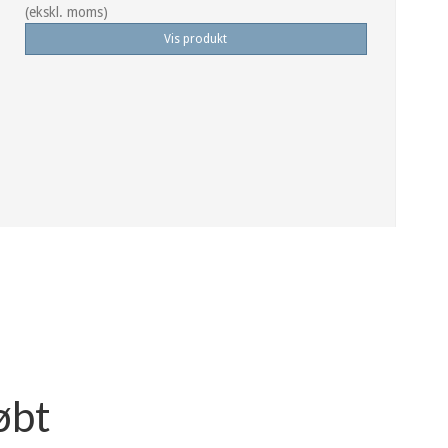
(ekskl. moms)
Vis produkt
øbt