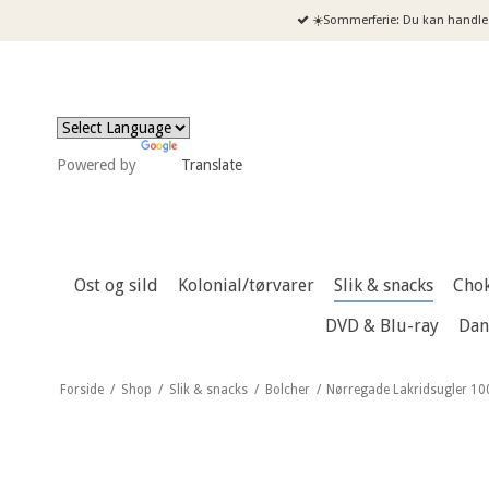
☀️Sommerferie: Du kan handle 
Powered by
Translate
Ost og sild
Kolonial/tørvarer
Slik & snacks
Cho
DVD & Blu-ray
Dan
Forside
/
Shop
/
Slik & snacks
/
Bolcher
/
Nørregade Lakridsugler 10