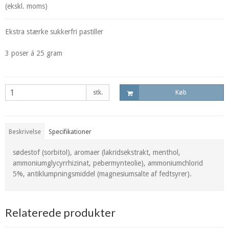
(ekskl. moms)
Ekstra stærke sukkerfri pastiller
3 poser á 25 gram
stk.
Køb
Beskrivelse
Specifikationer
sødestof (sorbitol), aromaer (lakridsekstrakt, menthol,
ammoniumglycyrrhizinat, pebermynteolie), ammoniumchlorid
5%, antiklumpningsmiddel (magnesiumsalte af fedtsyrer).
Relaterede produkter