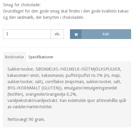
Smag for chokolade:
Grundlaget for den gode smag skal findes i den gode kvalitets kakao
og den sødmælk, der benyttes i chokoladen.
stk.
Køb
Beskrivelse
Specifikationer
Sukker/socker, SØDMÆLKS-/HELMELK-/SÖTMJÖLKSPULVER,
kakaosmør/-smör, kakaomasse, puffet/puffat ris 3% (ris, majs,
sukker/socker, salt), cornflakes (majs/mais, sukker/socker, salt,
BYG-/KORNMALT (GLUTEN)), emulgator/emulgeringsmedel
(lecithin), orangeolie/orangeolja 0,2%,
vaniljeekstrakt/vaniljextrakt. Kan indeholde spor af/innehålla spår
av nødder/nøtter/nötter.
Nettovægt 90 gram.