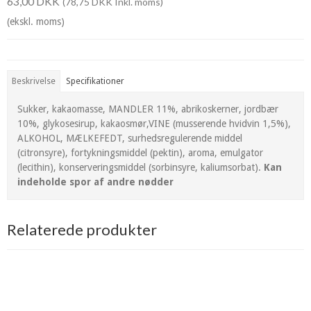
63,00 DKK
(78,75 DKK Inkl. moms)
(ekskl. moms)
Beskrivelse
Specifikationer
Sukker, kakaomasse, MANDLER 11%, abrikoskerner, jordbær
10%, glykosesirup, kakaosmør,VINE (musserende hvidvin 1,5%),
ALKOHOL, MÆLKEFEDT, surhedsregulerende middel
(citronsyre), fortykningsmiddel (pektin), aroma, emulgator
(lecithin), konserveringsmiddel (sorbinsyre, kaliumsorbat).
Kan
indeholde spor af andre nødder
Relaterede produkter