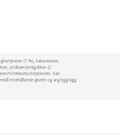
hurtpulver (7 %), kakaomasse,
r, jordbær/jordgubbar (2
er/SOYAlecitin/SOJAlecitin. Kan
anmål innehållande gluten og æg/egg/ägg.