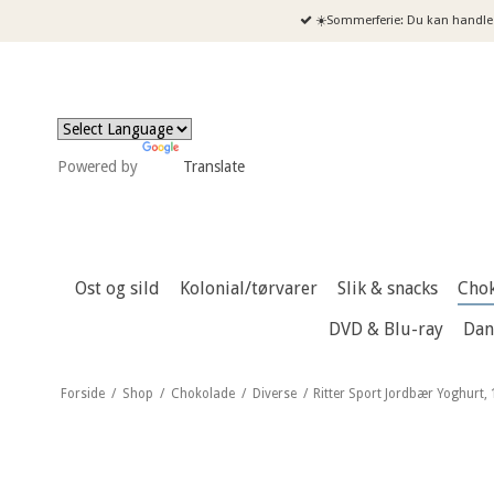
☀️Sommerferie: Du kan handle 
Powered by
Translate
Ost og sild
Kolonial/tørvarer
Slik & snacks
Cho
DVD & Blu-ray
Dan
Forside
/
Shop
/
Chokolade
/
Diverse
/
Ritter Sport Jordbær Yoghurt