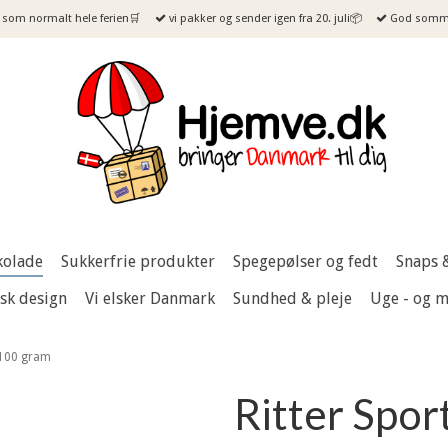
som normalt hele ferien🛒
vi pakker og sender igen fra 20. juli📦
God sommer
kolade
Sukkerfrie produkter
Spegepølser og fedt
Snaps 
sk design
Vi elsker Danmark
Sundhed & pleje
Uge - og 
, 100 gram
Ritter Spor