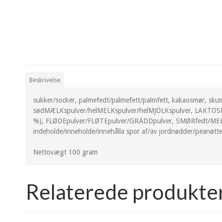
Beskrivelse
sukker/socker, palmefedt/palmefett/palmfett, kakaosmør,
sødMÆLKspulver/helMELKspulver/helMJÖLKspulver, LAKTOS
%), FLØDEpulver/FLØTEpulver/GRÄDDpulver, SMØRfedt/MELKefe
indeholde/inneholde/innehålla spor af/av jordnødder/peanøtt
Nettovægt 100 gram
Relaterede produkte