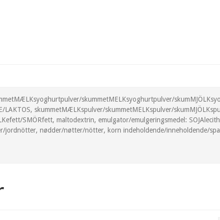
 skummetMÆLKsyoghurtpulver/skummetMELKsyoghurtpulver/skumMJÖLKsyog
E/LAKTOS, skummetMÆLKspulver/skummetMELKspulver/skumMJÖLKspulve
tt/SMÖRfett, maltodextrin, emulgator/emulgeringsmedel: SOJAlecithin
er/jordnötter, nødder/nøtter/nötter, korn indeholdende/inneholdende/sp
r