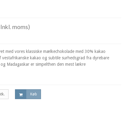
Inkl. moms)
lavet med vores klassiske mælkechokolade med 30% kakao
 vestafrikanske kakao og subtile surhedsgrad fra dyrebare
og Madagaskar er simpelthen den mest lækre
stk.
Køb