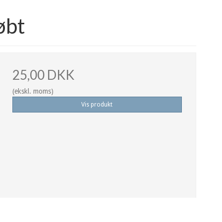
øbt
25,00 DKK
(ekskl. moms)
Vis produkt