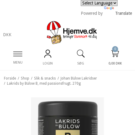
Powered by
Translate
DKK
0
MENU
LOGIN
SØG
0,00 DKK
Forside
/
Shop
/
Slik & snacks
/
Johan Bülow Lakridser
/
Lakrids by Bülow B, med passionsfrugt. 270g