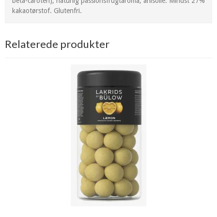
beta-caroten), naturlig passionsfrugtaroma, anisolie. Mindst 27%
kakaotørstof. Glutenfri.
Relaterede produkter