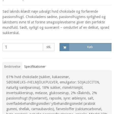
Sød lakrids iklædt nøje udvalgt hvid chokolade og forførende
passionsfrugt. Chokoladens sødme, passionsfrugtens syrlighed og
lakridsens evne til at forene smagsoplevelserne giver den perfekte
mundfuld. Sødt, syrligt og suverænt – omsluttet af en delikat, sprød
sukkerskal.
stk.
Køb
Beskrivelse
Specifikationer
61% hvid chokolade (sukker, kakaosmør,
SØDMÆLKS-/HELMJÖLKPULVER, emulgator: SOJALECITIN,
naturlig vaniljearoma), 18% sukker, rismel/rismjöl,
invertsukkersirup, melasse, glukosesirup, 2% rålakrids, 2%
passionsfrugt (frysetørret), rapsolie, syre: æblesyre, salt,
overfladebehandlingsmidler/ ytbehandlingsmedel (arabisk
gummi, shellak, carnaubavoks), farvestoffer (calciumcarbonat,