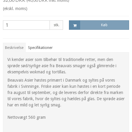
(40,00 DKK Inkl. moms)
(ekskl. moms)
stk.
Køb
Beskrivelse
Specifikationer
Vi kender asier som tilbehør til traditionelle retter, men den
sprøde sød/syrlige asie fra Beauvais smager også glimrende i
eksempelvis wokmad og tortillas.
Beauvais Asier høstes primært i Danmark og syltes på vores
fabrik i Svinninge. Friske asier kan kun høstes i en kort periode
fra august til september, og de leveres derfor direkte fra marken
til vores fabrik, hvor de syltes og hældes på glas. De sprøde asier
har en mild og let syrlig smag.
Nettovægt 560 gram