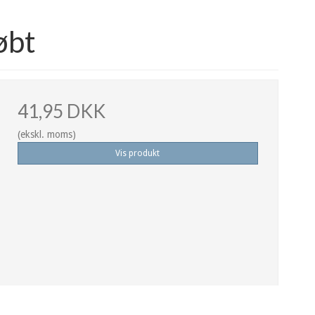
øbt
41,95 DKK
(ekskl. moms)
Vis produkt