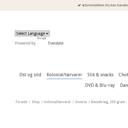
☀️Sommerferie: Du kan handle 
Powered by
Translate
Ost og sild
Kolonial/tørvarer
Slik & snacks
Cho
DVD & Blu-ray
Dan
Forside
/
Shop
/
Kolonial/tørvarer
/
Diverse
/
Ristede løg, 200 gram -