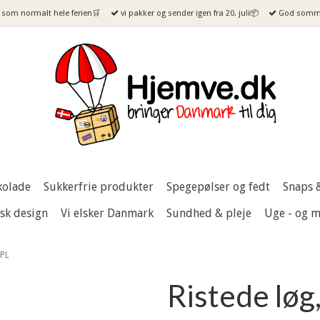
som normalt hele ferien🛒
vi pakker og sender igen fra 20. juli📦
God sommer
kolade
Sukkerfrie produkter
Spegepølser og fedt
Snaps 
sk design
Vi elsker Danmark
Sundhed & pleje
Uge - og 
 PL
Ristede løg