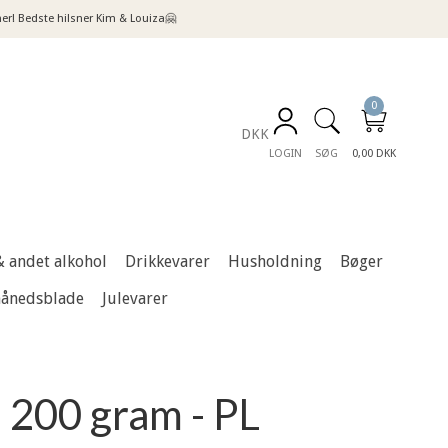
! Bedste hilsner Kim & Louiza🤗
0
DKK
LOGIN
SØG
0,00 DKK
& andet alkohol
Drikkevarer
Husholdning
Bøger
månedsblade
Julevarer
, 200 gram - PL