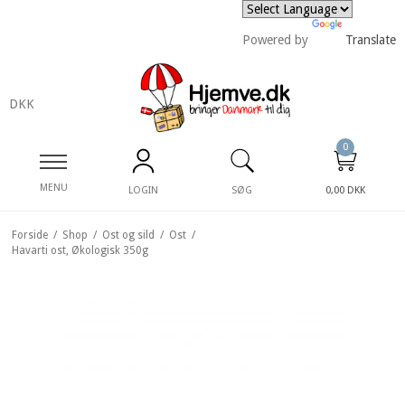
Powered by
Translate
DKK
0
MENU
LOGIN
SØG
0,00 DKK
Forside
/
Shop
/
Ost og sild
/
Ost
/
Havarti ost, Økologisk 350g