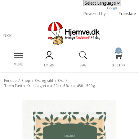
Powered by
Translate
DKK
0
MENU
LOGIN
SØG
0,00 DKK
Forside
/
Shop
/
Ost og sild
/
Ost
/
Them Fætter Kras Lagret ost 30+/16%. ca. 450 - 500g.