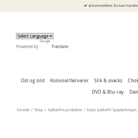
☀️Sommerferie: Du kan handle 
Powered by
Translate
Ost og sild
Kolonial/tørvarer
Slik & snacks
Cho
DVD & Blu-ray
Dan
Forside
/
Shop
/
Sukkerfrie produkter
/
Easis sukkerfri Spejderbolsjer