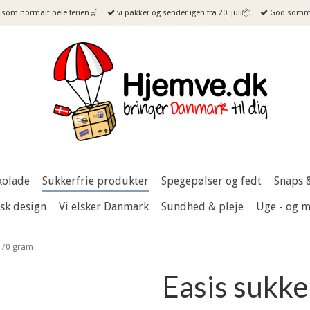
som normalt hele ferien🛒
vi pakker og sender igen fra 20. juli📦
God sommer
kolade
Sukkerfrie produkter
Spegepølser og fedt
Snaps 
sk design
Vi elsker Danmark
Sundhed & pleje
Uge - og 
, 70 gram
Easis sukke