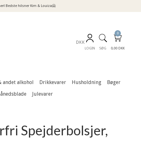
! Bedste hilsner Kim & Louiza🤗
0
DKK
LOGIN
SØG
0,00 DKK
& andet alkohol
Drikkevarer
Husholdning
Bøger
månedsblade
Julevarer
rfri Spejderbolsjer,