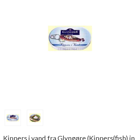
Kippers i vand fra Glyngøre (Kippers(fish) in