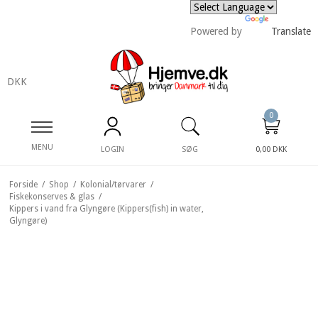
Powered by
Translate
DKK
0
MENU
LOGIN
SØG
0,00 DKK
Forside
/
Shop
/
Kolonial/tørvarer
/
Fiskekonserves & glas
/
Kippers i vand fra Glyngøre (Kippers(fish) in water,
Glyngøre)