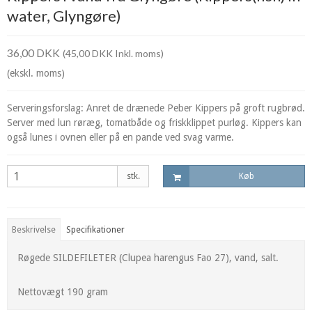
water, Glyngøre)
36,00 DKK
(45,00 DKK Inkl. moms)
(ekskl. moms)
Serveringsforslag: Anret de drænede Peber Kippers på groft rugbrød.
Server med lun røræg, tomatbåde og friskklippet purløg. Kippers kan
også lunes i ovnen eller på en pande ved svag varme.
stk.
Køb
Beskrivelse
Specifikationer
Røgede SILDEFILETER (Clupea harengus Fao 27), vand, salt.
Nettovægt 190 gram