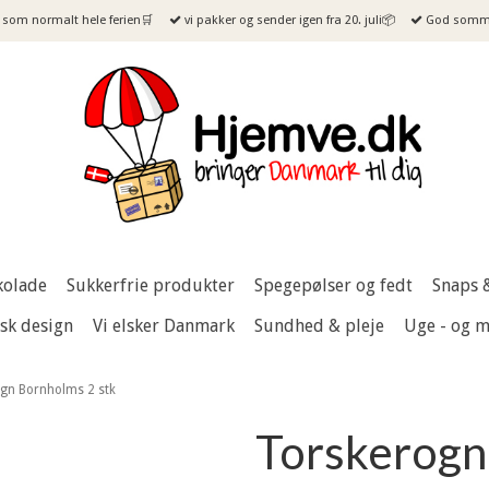
som normalt hele ferien🛒
vi pakker og sender igen fra 20. juli📦
God sommer
kolade
Sukkerfrie produkter
Spegepølser og fedt
Snaps 
sk design
Vi elsker Danmark
Sundhed & pleje
Uge - og 
gn Bornholms 2 stk
Torskerogn