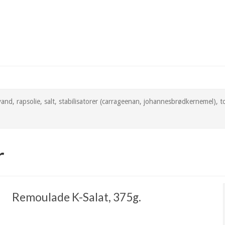
psolie, salt, stabilisatorer (carrageenan, johannesbrødkernemel), tomat
r
Remoulade K-Salat, 375g.