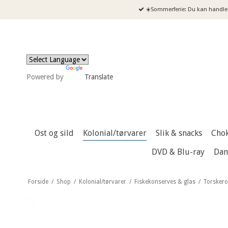
☀️Sommerferie: Du kan handle 
Powered by
Translate
Ost og sild
Kolonial/tørvarer
Slik & snacks
Cho
DVD & Blu-ray
Dan
Forside
/
Shop
/
Kolonial/tørvarer
/
Fiskekonserves & glas
/
Torskero