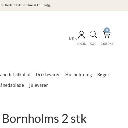
! Bedste hilsner Kim & Louiza🤗
0
DKK
LOGIN
SØG
0,00 DKK
& andet alkohol
Drikkevarer
Husholdning
Bøger
månedsblade
Julevarer
 Bornholms 2 stk