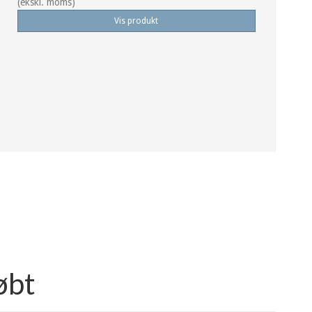
(ekskl. moms)
Vis produkt
øbt