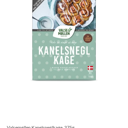
Valsemøllen Kanelsneglkage, 375g