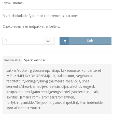
(ekskl. moms)
Mørk chokolade fyldt med romcreme og karamel.
Chokoladerne er indpakket enkeltvis.
stk.
Køb
Beskrivelse
Specifikationer
sukker/socker, glykosesirup/-sirap, kakaomasse, kondenseret
MÆLK/MELK/KONDENSMJÖLK, kakaosmør, vegetabilsk
fedt/fett i fyldning/fyllning (palmeolie-/olje/-olja, shea-
kerneolie/shea-kjerneolje/shea-kärnolja), alkohol, engelsk
sirup/sirap, emulgator/emulgeringsmedel (rapslecithin), salt,
spiritus (Jamaica rom), aromaer/aromämnen,
fortykningsmiddel/förtjockningsmedel (pektin). Kan indeholde
spor af nødder/nøtter.