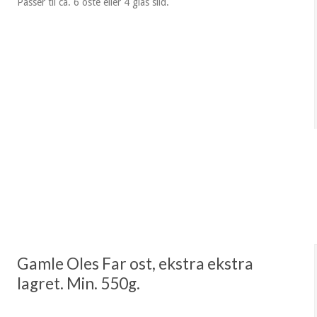
Passer til ca. 6 oste eller 4 glas sild.
Gamle Oles Far ost, ekstra ekstra
lagret. Min. 550g.