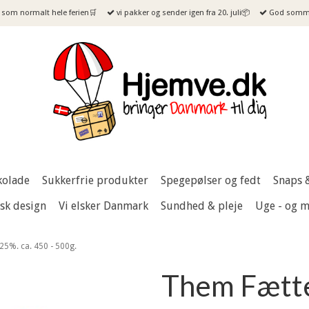
som normalt hele ferien🛒
vi pakker og sender igen fra 20. juli📦
God sommer
kolade
Sukkerfrie produkter
Spegepølser og fedt
Snaps 
sk design
Vi elsker Danmark
Sundhed & pleje
Uge - og 
25%. ca. 450 - 500g.
Them Fætter