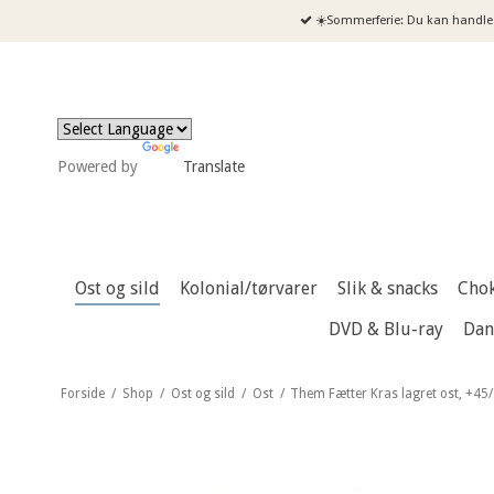
☀️Sommerferie: Du kan handle 
Powered by
Translate
Ost og sild
Kolonial/tørvarer
Slik & snacks
Cho
DVD & Blu-ray
Dan
Forside
/
Shop
/
Ost og sild
/
Ost
/
Them Fætter Kras lagret ost, +45/