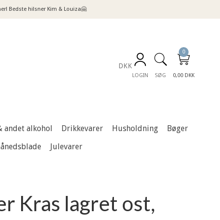
! Bedste hilsner Kim & Louiza🤗
0
DKK
LOGIN
SØG
0,00 DKK
& andet alkohol
Drikkevarer
Husholdning
Bøger
månedsblade
Julevarer
 Kras lagret ost,