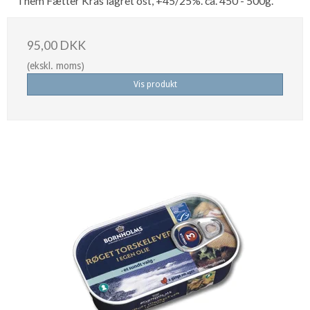
Them Fætter Kras lagret ost, +45/25%. ca. 450 - 500g.
95,00 DKK
(ekskl. moms)
Vis produkt