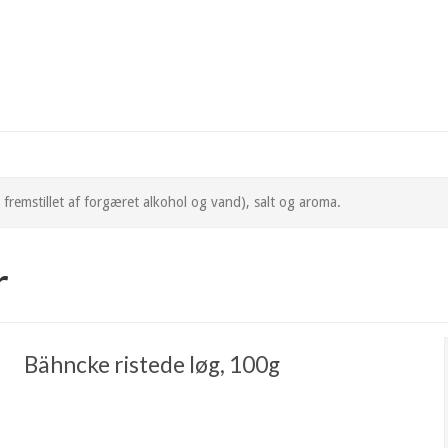
remstillet af forgæret alkohol og vand), salt og aroma.
r
Bähncke ristede løg, 100g