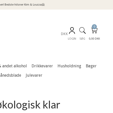
! Bedste hilsner Kim & Louiza🤗
0
DKK
LOGIN
SØG
0,00 DKK
& andet alkohol
Drikkevarer
Husholdning
Bøger
månedsblade
Julevarer
kologisk klar