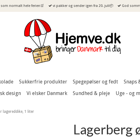
som normalt hele ferien🛒
vi pakker og sender igen fra 20. juli📦
God sommer
kolade
Sukkerfrie produkter
Spegepølser og fedt
Snaps 
sk design
Vi elsker Danmark
Sundhed & pleje
Uge - og 
 lagereddike, 1 liter
Lagerberg ø