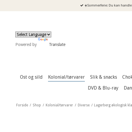
☀️Sommerferie: Du kan handle 
Powered by
Translate
Ost og sild
Kolonial/tørvarer
Slik & snacks
Cho
DVD & Blu-ray
Dan
Forside
/
Shop
/
Kolonial/tørvarer
/
Diverse
/
Lagerberg økologisk klar