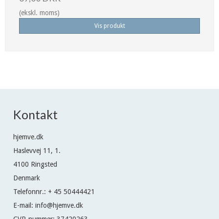
(ekskl. moms)
Vis produkt
Kontakt
hjemve.dk
Haslevvej 11, 1.
4100 Ringsted
Denmark
Telefonnr.
:
+ 45 50444421
E-mail
:
info@hjemve.dk
CVR-nummer
:
37420263