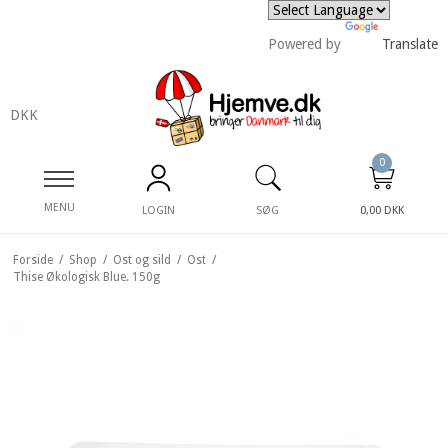
Powered by
Translate
DKK
0
MENU
LOGIN
SØG
0,00 DKK
Forside
/
Shop
/
Ost og sild
/
Ost
/
Thise Økologisk Blue. 150g